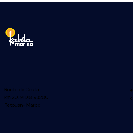
Route de Ceuta
+
km 20, M’DIQ 93200
c
Tetouan- Maroc