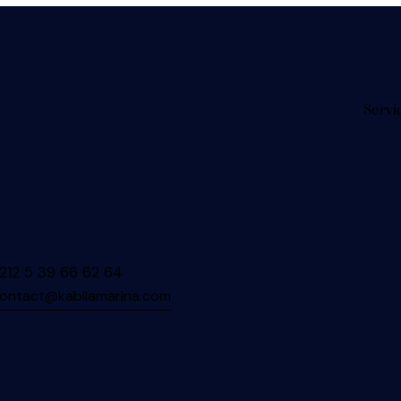
Servi
212 5 39 66 62 64
ontact@kabilamarina.com